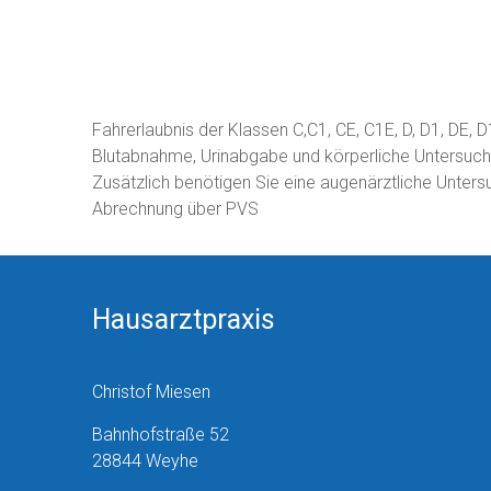
Fahrerlaubnis der Klassen C,C1, CE, C1E, D, D1, DE, D
Blutabnahme, Urinabgabe und körperliche Untersuc
Zusätzlich benötigen Sie eine augenärztliche Unter
Abrechnung über PVS
Hausarztpraxis
Christof Miesen
Bahnhofstraße 52
28844 Weyhe